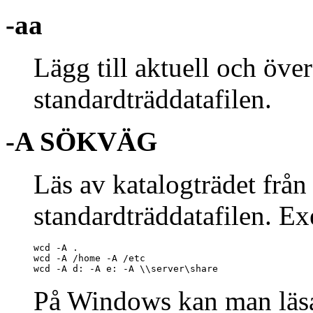
-aa
Lägg till aktuell och öve
standardträddatafilen.
-A SÖKVÄG
Läs av katalogträdet frå
standardträddatafilen. E
wcd -A .

wcd -A /home -A /etc

wcd -A d: -A e: -A \\server\share
På Windows kan man läsa 