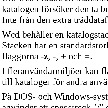
katalogen försöker den ta bo
Inte från den extra träddata
Wcd behåller en katalogstac
Stacken har en standardstor
flaggorna
-z
,
-
,
+
och
=
.
I fleranvändarmiljöer kan 
till kataloger för andra anv
På DOS- och Windows-syste
använder ett snedstreck "/" 