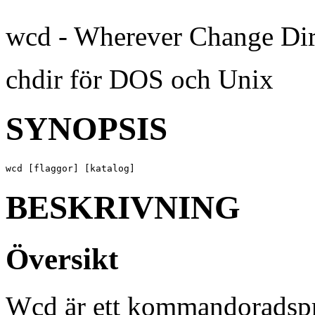
wcd - Wherever Change Dir
chdir för DOS och Unix
SYNOPSIS
wcd [flaggor] [katalog]
BESKRIVNING
Översikt
Wcd är ett kommandoradspro