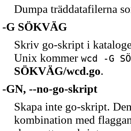
Dumpa träddatafilerna som 
-G SÖKVÄG
Skriv go-skript i katalo
Unix kommer
wcd -G SÖ
SÖKVÄG/wcd.go
.
-GN, --no-go-skript
Skapa inte go-skript. De
kombination med flagga