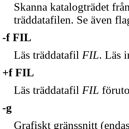
Skanna katalogträdet frå
träddatafilen. Se även fl
-f FIL
Läs träddatafil
FIL
. Läs 
+f FIL
Läs träddatafil
FIL
föruto
-g
Grafiskt gränssnitt (enda