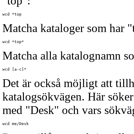
"top":
wcd *top
Matcha kataloger som har "t
wcd *top*
Matcha alla katalognamn som
wcd [a-c]*
Det är också möjligt att til
katalogsökvägen. Här söker
med "Desk" och vars sökvä
wcd me/Desk