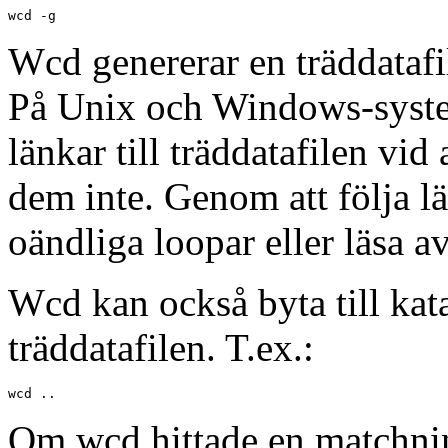
wcd -g
Wcd genererar en träddatafil
På Unix och Windows-syste
länkar till träddatafilen vid
dem inte. Genom att följa 
oändliga loopar eller läsa av
Wcd kan också byta till kata
träddatafilen. T.ex.:
wcd ..
Om wcd hittade en matchnin