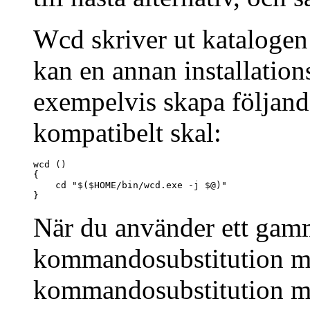
Wcd skriver ut katalogen 
kan en annan installati
exempelvis skapa följand
kompatibelt skal:
wcd ()

{

    cd "$($HOME/bin/wcd.exe -j $@)"

}
När du använder ett gamm
kommandosubstitution må
kommandosubstitution me