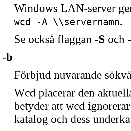
Windows LAN-server geno
.
wcd -A \\servernamn
Se också flaggan
-S
och
-b
Förbjud nuvarande sökvä
Wcd placerar den aktuell
betyder att wcd ignorera
katalog och dess underka