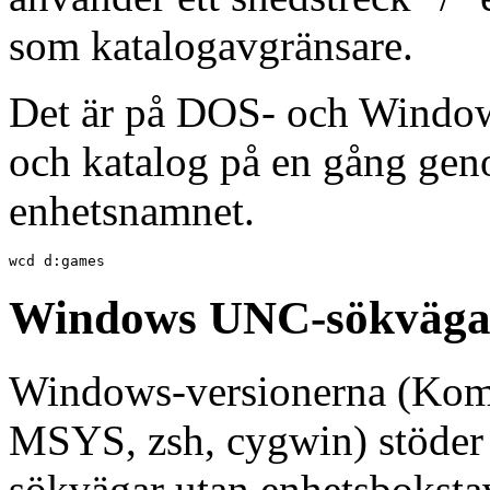
som katalogavgränsare.
Det är på DOS- och Windows
och katalog på en gång gen
enhetsnamnet.
wcd d:games
Windows UNC-sökväga
Windows-versionerna (Kom
MSYS, zsh, cygwin) stöd
sökvägar utan enhetsbokst