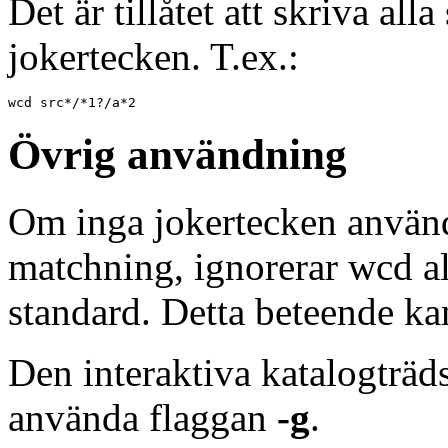
Det är tillåtet att skriva al
jokertecken. T.ex.:
wcd src*/*1?/a*2
Övrig användning
Om inga jokertecken använd
matchning, ignorerar wcd a
standard. Detta beteende k
Den interaktiva katalogträd
använda flaggan
-g
.