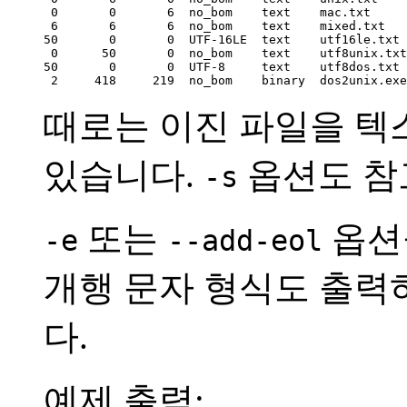
 0       0       6  no_bom    text    mac.txt

 6       6       6  no_bom    text    mixed.txt

50       0       0  UTF-16LE  text    utf16le.txt

 0      50       0  no_bom    text    utf8unix.txt

50       0       0  UTF-8     text    utf8dos.txt

 2     418     219  no_bom    binary  dos2unix.exe
때로는 이진 파일을 텍
있습니다.
옵션도 참
-s
또는
옵션
-e
--add-eol
개행 문자 형식도 출력
다.
예제 출력: