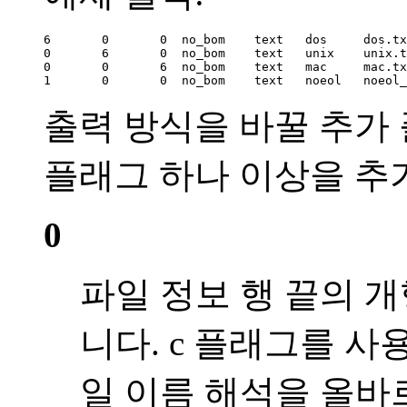
6       0       0  no_bom    text   dos     dos.tx
0       6       0  no_bom    text   unix    unix.t
0       0       6  no_bom    text   mac     mac.tx
1       0       0  no_bom    text   noeol   noeol_
출력 방식을 바꿀 추가
플래그 하나 이상을 추
0
파일 정보 행 끝의 개
니다. c 플래그를 사
일 이름 해석을 올바르